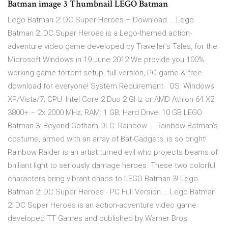
Batman image 3 Thumbnail LEGO Batman
Lego Batman 2: DC Super Heroes – Download … Lego
Batman 2: DC Super Heroes is a Lego-themed action-
adventure video game developed by Traveller’s Tales, for the
Microsoft Windows in 19 June 2012.We provide you 100%
working game torrent setup, full version, PC game & free
download for everyone! System Requirement . OS: Windows
XP/Vista/7; CPU: Intel Core 2 Duo 2 GHz or AMD Athlon 64 X2
3800+ – 2x 2000 MHz; RAM: 1 GB; Hard Drive: 10 GB LEGO
Batman 3: Beyond Gotham DLC: Rainbow … Rainbow Batman’s
costume, armed with an array of Bat-Gadgets, is so bright!
Rainbow Raider is an artist turned evil who projects beams of
brilliant light to seriously damage heroes. These two colorful
characters bring vibrant chaos to LEGO Batman 3! Lego
Batman 2: DC Super Heroes - PC Full Version … Lego Batman
2: DC Super Heroes is an action-adventure video game
developed TT Games and published by Warner Bros.