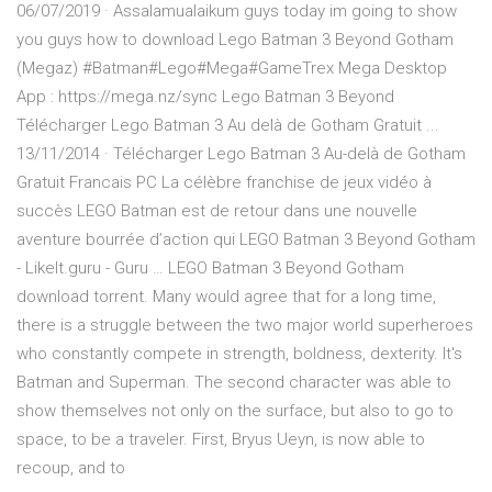
06/07/2019 · Assalamualaikum guys today im going to show
you guys how to download Lego Batman 3 Beyond Gotham
(Megaz) #Batman#Lego#Mega#GameTrex Mega Desktop
App : https://mega.nz/sync Lego Batman 3 Beyond
Télécharger Lego Batman 3 Au delà de Gotham Gratuit ...
13/11/2014 · Télécharger Lego Batman 3 Au-delà de Gotham
Gratuit Francais PC La célèbre franchise de jeux vidéo à
succès LEGO Batman est de retour dans une nouvelle
aventure bourrée d’action qui LEGO Batman 3 Beyond Gotham
- LikeIt.guru - Guru … LEGO Batman 3 Beyond Gotham
download torrent. Many would agree that for a long time,
there is a struggle between the two major world superheroes
who constantly compete in strength, boldness, dexterity. It's
Batman and Superman. The second character was able to
show themselves not only on the surface, but also to go to
space, to be a traveler. First, Bryus Ueyn, is now able to
recoup, and to