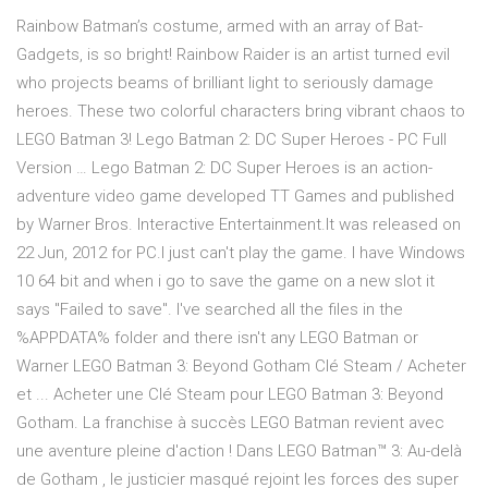
Rainbow Batman’s costume, armed with an array of Bat-
Gadgets, is so bright! Rainbow Raider is an artist turned evil
who projects beams of brilliant light to seriously damage
heroes. These two colorful characters bring vibrant chaos to
LEGO Batman 3! Lego Batman 2: DC Super Heroes - PC Full
Version … Lego Batman 2: DC Super Heroes is an action-
adventure video game developed TT Games and published
by Warner Bros. Interactive Entertainment.It was released on
22 Jun, 2012 for PC.I just can't play the game. I have Windows
10 64 bit and when i go to save the game on a new slot it
says "Failed to save". I've searched all the files in the
%APPDATA% folder and there isn't any LEGO Batman or
Warner LEGO Batman 3: Beyond Gotham Clé Steam / Acheter
et ... Acheter une Clé Steam pour LEGO Batman 3: Beyond
Gotham. La franchise à succès LEGO Batman revient avec
une aventure pleine d'action ! Dans LEGO Batman™ 3: Au-delà
de Gotham , le justicier masqué rejoint les forces des super