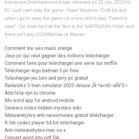
Interactive Entertainment.It was released on 22 Jun, 2012 for
PC.I just can't play the game. I have Windows 10 64 bit and
when i go to save the game on a new slot it says "Failed to
save". I've searched all the files in the %APPDATA% folder and
there isn't any LEGO Batman or Warner
Comment lire ses mails orange
Jeux pc qui veut gagner des millions telecharger
Comment faire pour telecharger une serie sur netflix
Télécharger lego batman 3 pc free
Telecharger jeu tom and jerry pc gratuit
Railworks 3 train simulator 2020 deluxe ¡Ñ ºá»πß¬áÑΓß∩
Add hola vpn to chrome
Ms word app for android mobile
Seekers notes hidden mystery wiki
Malwarebytes anti-ransomware gratuit télécharger
K lite codec player 64 bit télécharger
Anti malwarebytes mac os x
Convert word into pdf file